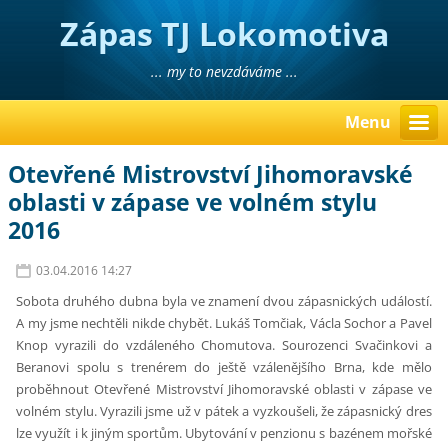
Zápas TJ Lokomotiva
Liberec
... my to nevzdáváme ...
Menu
Otevřené Mistrovství Jihomoravské
oblasti v zápase ve volném stylu
2016
03.04.2016 14:27
Sobota druhého dubna byla ve znamení dvou zápasnických událostí.
A my jsme nechtěli nikde chybět. Lukáš Tomčiak, Václa Sochor a Pavel
Knop vyrazili do vzdáleného Chomutova. Sourozenci Svačinkovi a
Beranovi spolu s trenérem do ještě vzálenějšího Brna, kde mělo
proběhnout Otevřené Mistrovství Jihomoravské oblasti v zápase ve
volném stylu. Vyrazili jsme už v pátek a vyzkoušeli, že zápasnický dres
lze využít i k jiným sportům. Ubytování v penzionu s bazénem mořské