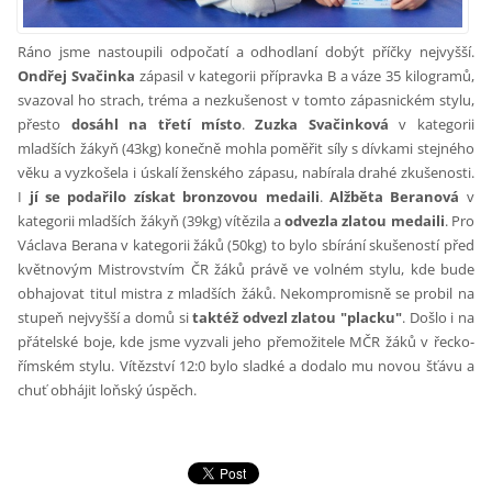
Ráno jsme nastoupili odpočatí a odhodlaní dobýt příčky nejvyšší.
Ondřej Svačinka
zápasil v kategorii přípravka B a váze 35 kilogramů,
svazoval ho strach,
tréma a nezkušenost v tomto zápasnickém stylu,
přesto
dosáhl na třetí místo
.
Zuzka Svačinková
v kategorii
mladších žákyň (43kg) konečně mohla poměřit síly s dívkami stejného
věku a vyzkošela i úskalí ženského zápasu, nabírala drahé zkušenosti.
I
jí se podařilo získat bronzovou medaili
.
Alžběta Beranová
v
kategorii mladších žákyň (39kg) vítězila a
odvezla zlatou medaili
. Pro
Václava Berana v kategorii žáků (50kg) to bylo sbírání skušeností před
květnovým Mistrovstvím ČR žáků právě ve volném stylu, kde bude
obhajovat titul mistra z mladších žáků. Nekompromisně se probil na
stupeň nejvyšší a domů si
taktéž odvezl zlatou "placku"
. Došlo i na
přátelské boje, kde jsme vyzvali jeho přemožitele MČR žáků v řecko-
římském stylu. Vítězství 12:0 bylo sladké a dodalo mu novou šťávu a
chuť obhájit loňský úspěch.