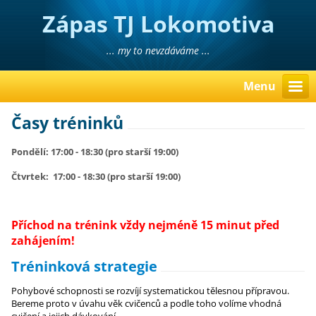
Zápas TJ Lokomotiva
Liberec
... my to nevzdáváme ...
Menu
Časy tréninků
Pondělí: 17:00 - 18:30
(pro starší 19:00)
Čtvrtek: 17:00 - 18:30 (pro starší 19:00)
Příchod na trénink vždy nejméně 15 minut před
zahájením!
Tréninková strategie
Pohybové schopnosti se rozvíjí systematickou tělesnou přípravou.
Bereme proto v úvahu věk cvičenců a podle toho volíme vhodná
cvičení a jejich dávkování.