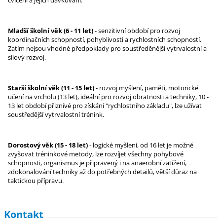
Mladší školní věk (6 - 11 let)
- senzitivní období pro rozvoj
koordinačních schopností, pohyblivosti a rychlostních schopností.
Zatím nejsou vhodné předpoklady pro soustředěnější vytrvalostní a
silový rozvoj.
Starší školní věk (11 - 15 let)
- rozvoj myšlení, paměti, motorické
učení na vrcholu (13 let), ideální pro rozvoj obratnosti a techniky, 10 -
13 let období přiznívé pro získání "rychlostního základu", lze užívat
soustředější vytrvalostní trénink.
Dorostový věk (15 - 18 let)
- logické myšlení, od 16 let je možné
zvyšovat tréninkové metody, lze rozvíjet všechny pohybové
schopnosti, organismus je připravený i na anaerobní zatížení,
zdokonalování techniky až do potřebných detailů, větší důraz na
taktickou přípravu.
Kontakt