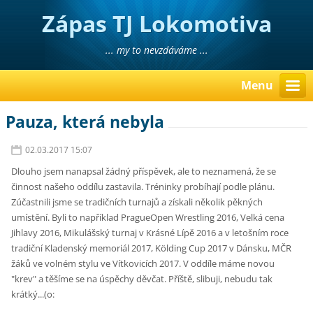
Zápas TJ Lokomotiva
Liberec
... my to nevzdáváme ...
Menu
Pauza, která nebyla
02.03.2017 15:07
Dlouho jsem nanapsal žádný příspěvek, ale to neznamená, že se
činnost našeho oddílu zastavila. Tréninky probíhají podle plánu.
Zúčastnili jsme se tradičních turnajů a získali několik pěkných
umístění. Byli to například PragueOpen Wrestling 2016, Velká cena
Jihlavy 2016, Mikulášský turnaj v Krásné Lípě 2016 a v letošním roce
tradiční Kladenský memoriál 2017, Kölding Cup 2017 v Dánsku, MČR
žáků ve volném stylu ve Vítkovicích 2017. V oddíle máme novou
"krev" a těšíme se na úspěchy děvčat. Příště, slibuji, nebudu tak
krátký...(o: