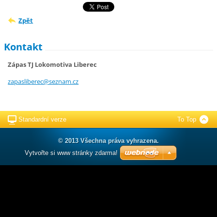
Zpět
Kontakt
Zápas TJ Lokomotiva Liberec
zapaslib
erec@sez
nam.cz
Standardní verze
To Top
© 2013 Všechna práva vyhrazena.
Vytvořte si www stránky zdarma!