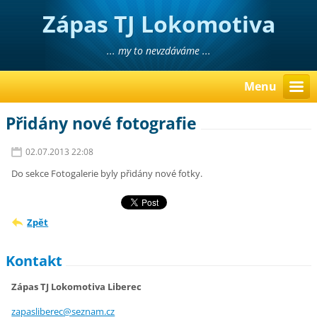
Zápas TJ Lokomotiva
Liberec
... my to nevzdáváme ...
Menu
Přidány nové fotografie
02.07.2013 22:08
Do sekce Fotogalerie byly přidány nové fotky.
Zpět
Kontakt
Zápas TJ Lokomotiva Liberec
zapaslib
erec@sez
nam.cz