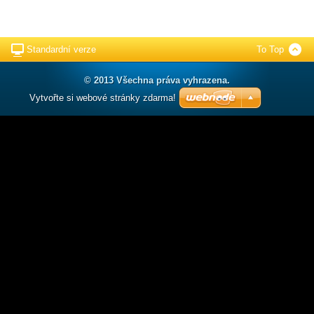
Standardní verze
To Top
© 2013 Všechna práva vyhrazena.
Vytvořte si webové stránky zdarma!