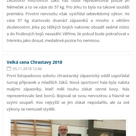
Letošního mistrovství žáků náš oddíl reprezentoval pouze Jiří
Němeček a to ve váze do 57 kg. Pro Jirku to byla na takové soutěži
premiéra. Prvotní nervozitu však vystřídal sebevědomý výkon. Ve
váze 57 kg startovalo dvanáct zápasníků a mnoho s většími
zkušenostmi. Jirka po těžkých bojích nakonec obsadil sedmé místo
a do finálových bojů nezasáhl. Věříme, že pokud bude pokračovat v
tréninku jako dosud, medailové pozice ho neminou.
Velká cena Chrastavy 2018
05.11.2018 12:46
První listopadovou sobotu chrastavský zápasnický oddíl uspořádal
turnaj přípravek a mladších žáků. Nová sportovní hala byla nabita
malými zápasníky, kteří měli touhu získat cenné kovy. Nás
reprezentovalo šest borců. Bojovali se svou nervozitou a hlavně se
svými soupeři. Kov nejvyšší se jim získat nepodařilo, ale za své
výkony se nemuseli stydět.