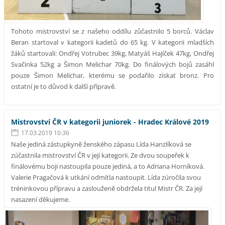
Tohoto mistrovství se z našeho oddílu zůčastnilo 5 borců. Václav
Beran startoval v kategorii kadetů do 65 kg. V kategorii mladších
žáků startovali: Ondřej Votrubec 39kg, Matyáš Hajíček 47kg, Ondřej
Svačinka 52kg a Šimon Melichar 70kg. Do finálových bojů zasáhl
pouze Šimon Melichar, kterému se podařilo získat bronz. Pro
ostatní je to důvod k další přípravě.
Mistrovství ČR v kategorii juniorek - Hradec Králové 2019
17.03.2019 10:36
Naše jediná zástupkyně ženského zápasu Lída Hanzlíková se
zúčastnila mistrovství ČR v její kategorii. Ze dvou soupeřek k
finálovému boji nastoupila pouze jediná, a to Adriana Horníková.
Valerie Pragačová k utkání odmítla nastoupit. Lída zúročila svou
tréninkovou přípravu a zaslouženě obdržela titul Mistr ČR. Za její
nasazení děkujeme.