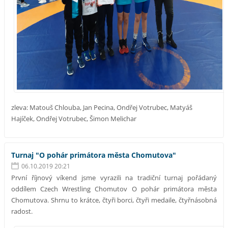
zleva: Matouš Chlouba, Jan Pecina, Ondřej Votrubec, Matyáš
Hajíček, Ondřej Votrubec, Šimon Melichar
Turnaj "O pohár primátora města Chomutova"
06.10.2019 20:21
První říjnový víkend jsme vyrazili na tradiční turnaj pořádaný
oddílem Czech Wrestling Chomutov O pohár primátora města
Chomutova. Shrnu to krátce, čtyři borci, čtyři medaile, čtyřnásobná
radost.