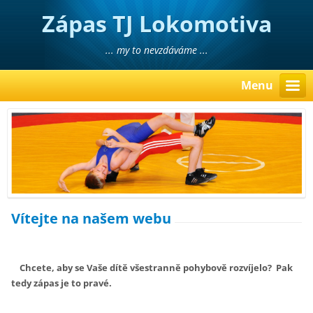
Zápas TJ Lokomotiva
Liberec
... my to nevzdáváme ...
Menu
Vítejte na našem webu
Chcete, aby se Vaše dítě všestranně pohybově rozvíjelo? Pak
tedy zápas je to pravé.