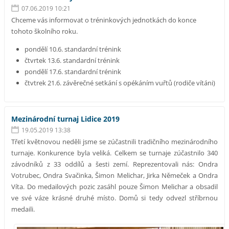
07.06.2019 10:21
Chceme vás informovat o tréninkových jednotkách do konce
tohoto školního roku.
pondělí 10.6. standardní trénink
čtvrtek 13.6. standardní trénink
pondělí 17.6. standardní trénink
čtvtrek 21.6. závěrečné setkání s opékáním vuřtů (rodiče vítáni)
Mezinárodní turnaj Lidice 2019
19.05.2019 13:38
Třetí květnovou neděli jsme se zúčastnili tradičního mezinárodního
turnaje. Konkurence byla veliká. Celkem se turnaje zúčastnilo 340
závodníků z 33 oddílů a šesti zemí. Reprezentovali nás: Ondra
Votrubec, Ondra Svačinka, Šimon Melichar, Jirka Němeček a Ondra
Víta. Do medailových pozic zasáhl pouze Šimon Melichar a obsadil
ve své váze krásné druhé místo. Domů si tedy odvezl stříbrnou
medaili.