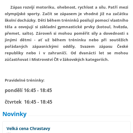
Zápas rozvíjí motoriku, ohebnost, rychlost a sílu. Patří mezi
olympijské sporty. Začít se zápasem je vhodné již na začátku
školní docházky. Děti během tréninků posilují pomocí vlastního
těla a osvojují si základní gymnastické prvky (kotoul, hvězda,
přemet, salto). Zároveň si mohou poměřit síly a dovednosti s
jinými dětmi - ať už během tréninku nebo při soutěžích
pořádaných zápasnickými oddíly, Svazem zápasu České
republiky nebo i v zahraničí. Od dvanácti let se mohou
zúčastňovat i Mistrovství ČR v žákovských kategoriích.
Pravidelné tréninky:
pondělí 16:45 - 18:45
čtvrtek 16:45 - 18:45
Novinky
Velká cena Chrastavy