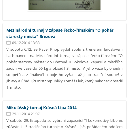
Mezinárodní turnaj v zápase řecko-římském "O pohár
starosty města" Březová
09.12.2014 13:33
V sobotu 6.12. se Pavel Knop vydal spolu s trenérem Jaroslavem
Lachmanem na Mezinárodní turnaj v zápase řecko-římském "O
pohár starosty města" do Březové u Sokolova. Zápasil v mladších
žácích ve váze do 56 kg a obsadil 3. místo. V jeho váze bylo sedm
soupeřů a z finálového boje ho vyřadil až jeho tradiční soupeř z
Jihlavy a úřadující mistr republiky Tomáš Flek, který nakonec obsadil
1. místo.
Mikulášský turnaj Krásná Lípa 2014
29.11.2014 21:07
V sobotu 29. listopadu se vybraní zápasníci TJ Lokomotivy Liberec
zúčastnili již tradičního turnaje v Krásné Lípě, pořádaném oddílem