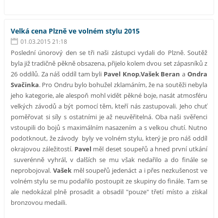
Velká cena Plzně ve volném stylu 2015
01.03.2015 21:18
Poslední únorový den se tři naši zástupci vydali do Plzně. Soutěž
byla již tradičně pěkně obsazena, přijelo kolem dvou set zápasníků z
26 oddílů. Za náš oddíl tam byli
Pavel Knop
,
Vašek Beran
a
Ondra
Svačinka
. Pro Ondru bylo bohužel zklamáním, že na soutěži nebyla
jeho kategorie, ale alespoň mohl vidět pěkné boje, nasát atmosféru
velkých závodů a být pomocí těm, kteří nás zastupovali. Jeho chuť
poměřovat si síly s ostatními je až neuvěřitelná. Oba naši svěřenci
vstoupili do bojů s maximálním nasazením a s velkou chutí. Nutno
podotknout, že závody byly ve volném stylu, který je pro náš oddíl
okrajovou záležitostí.
Pavel
měl deset soupeřů a hned první utkání
suverénně vyhrál, v dalších se mu však nedařilo a do finále se
neprobojoval.
Vašek
měl soupeřů jedenáct a i přes nezkušenost ve
volném stylu se mu podařilo postoupit ze skupiny do finále. Tam se
ale nedokázal plně prosadit a obsadil "pouze" třetí místo a získal
bronzovou medaili.