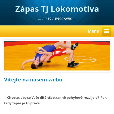
Zápas TJ Lokomotiva
Liberec
... my to nevzdáváme ...
Menu
Vítejte na našem webu
Chcete, aby se Vaše dítě všestranně pohybově rozvíjelo? Pak
tedy zápas je to pravé.