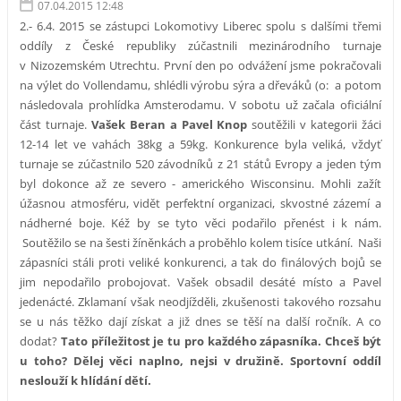
07.04.2015 12:48
2.- 6.4. 2015 se zástupci Lokomotivy Liberec spolu s dalšími třemi
oddíly z České republiky zúčastnili mezinárodního turnaje
v Nizozemském Utrechtu. První den po odvážení jsme pokračovali
na výlet do Vollendamu, shlédli výrobu sýra a dřeváků (o: a potom
následovala prohlídka Amsterodamu. V sobotu už začala oficiální
část turnaje.
Vašek Beran a Pavel Knop
soutěžili v kategorii žáci
12-14 let ve vahách 38kg a 59kg. Konkurence byla veliká, vždyť
turnaje se zúčastnilo 520 závodníků z 21 států Evropy a jeden tým
byl dokonce až ze severo - amerického Wisconsinu. Mohli zažít
úžasnou atmosféru, vidět perfektní organizaci, skvostné zázemí a
nádherné boje. Kéž by se tyto věci podařilo přenést i k nám.
Soutěžilo se na šesti žíněnkách a proběhlo kolem tisíce utkání. Naši
zápasníci stáli proti veliké konkurenci, a tak do finálových bojů se
jim nepodařilo probojovat. Vašek obsadil desáté místo a Pavel
jedenácté. Zklamaní však neodjížděli, zkušenosti takového rozsahu
se u nás těžko dají získat a již dnes se těší na další ročník. A co
dodat?
Tato příležitost je tu pro každého zápasníka. Chceš být
u toho? Dělej věci naplno, nejsi v družině. Sportovní oddíl
neslouží k hlídání dětí.