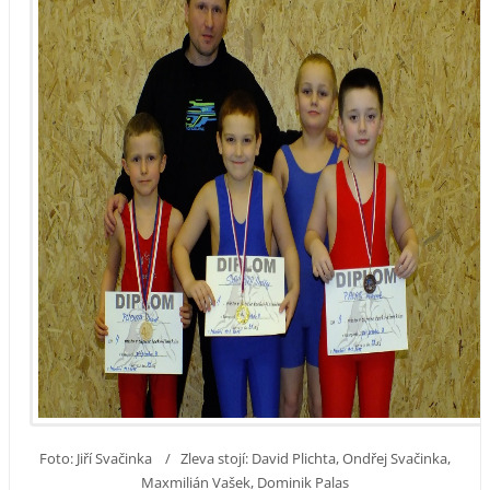
Foto: Jiří Svačinka / Zleva stojí: David Plichta, Ondřej Svačinka,
Maxmilián Vašek, Dominik Palas