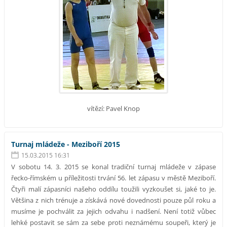
vítězí: Pavel Knop
Turnaj mládeže - Meziboří 2015
15.03.2015 16:31
V sobotu 14. 3. 2015 se konal tradiční turnaj mládeže v zápase
řecko-římském u příležitosti trvání 56. let zápasu v městě Meziboří.
Čtyři malí zápasníci našeho oddílu toužili vyzkoušet si, jaké to je.
Většina z nich trénuje a získává nové dovednosti pouze půl roku a
musíme je pochválit za jejich odvahu i nadšení. Není totiž vůbec
lehké postavit se sám za sebe proti neznámému soupeři, který je