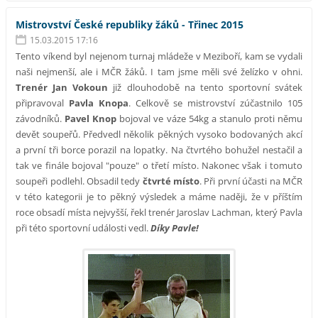
Mistrovství České republiky žáků - Třinec 2015
15.03.2015 17:16
Tento víkend byl nejenom turnaj mládeže v Meziboří, kam se vydali
naši nejmenší, ale i MČR žáků. I tam jsme měli své želízko v ohni.
Trenér Jan Vokoun
již dlouhodobě na tento sportovní svátek
připravoval
Pavla Knopa
. Celkově se mistrovství zúčastnilo 105
závodníků.
Pavel Knop
bojoval ve váze 54kg a stanulo proti němu
devět soupeřů. Předvedl několik pěkných vysoko bodovaných akcí
a první tři borce porazil na lopatky. Na čtvrtého bohužel nestačil a
tak ve finále bojoval "pouze" o třetí místo. Nakonec však i tomuto
soupeři podlehl. Obsadil tedy
čtvrté místo
. Při první účasti na MČR
v této kategorii je to pěkný výsledek a máme naději, že v příštím
roce obsadí místa nejvyšší, řekl trenér Jaroslav Lachman, který Pavla
při této sportovní události vedl.
Díky Pavle!