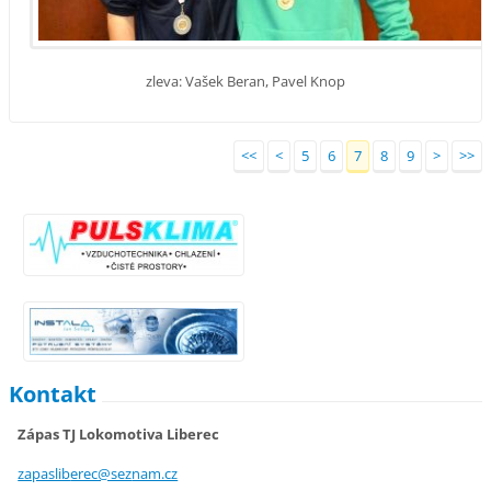
zleva: Vašek Beran, Pavel Knop
<<
<
5
6
7
8
9
>
>>
Kontakt
Zápas TJ Lokomotiva Liberec
zapaslib
erec@sez
nam.cz