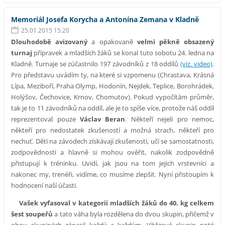
Memoriál Josefa Korycha a Antonína Zemana v Kladně
25.01.2015 15:20
Dlouhodobě avizovaný
a opakovaně
velmi pěkně obsazený
turnaj
přípravek a mladších žáků se konal tuto sobotu 24. ledna na
Kladně. Turnaje se zúčastnilo 197 závodníků z 18 oddílů
(viz. video)
.
Pro představu uvádím ty, na které si vzpomenu (Chrastava, Krásná
Lípa, Meziboří, Praha Olymp, Hodonín, Nejdek, Teplice, Borohrádek,
Holýšov, Čechovice, Krnov, Chomutov). Pokud vypočítám průměr,
tak je to 11 závodníků na oddíl, ale je to spíše více, protože náš oddíl
reprezentoval pouze
Václav Beran
. Někteří nejeli pro nemoc,
někteří pro nedostatek zkušeností a možná strach, někteří pro
nechuť. Děti na závodech získávají zkušenosti, učí se samostatnosti,
zodpovědnosti a hlavně si mohou ověřit, nakolik zodpovědně
přistupují k tréninku. Uvidí, jak jsou na tom jejich vrstevníci a
nakonec my, trenéři, vidíme, co musíme zlepšit. Nyní přistoupím k
hodnocení naší účasti.
Vašek vyfasoval v kategorii mladších žáků do 40. kg celkem
šest soupeřů
a tato váha byla rozdělena do dvou skupin, přičemž v