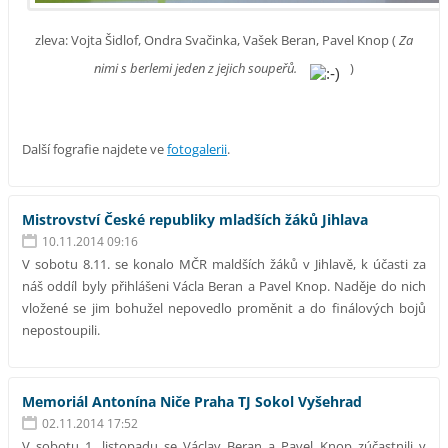
zleva: Vojta Šidlof, Ondra Svačinka, Vašek Beran, Pavel Knop (
Za
nimi s berlemi jeden z jejich soupeřů.
)
Další fografie najdete ve
fotogalerii
.
Mistrovství České republiky mladších žáků Jihlava
10.11.2014 09:16
V sobotu 8.11. se konalo MČR maldších žáků v Jihlavě, k účasti za
náš oddíl byly přihlášeni Václa Beran a Pavel Knop. Naděje do nich
vložené se jim bohužel nepovedlo proměnit a do finálových bojů
nepostoupili.
Memoriál Antonína Niče Praha TJ Sokol Vyšehrad
02.11.2014 17:52
V sobotu 1. listopadu se Václav Beran a Pavel Knop zúčastnili v