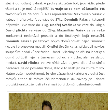
stejně odhodlaný vyhrát. A prohry skutečně bolí, jsou vidět přede
všemi a to je možná nejtěžší.
Turnaje se celkem zúčastnilo 148
závodníků ze 16 oddílů.
Nás reprezentoval
Maxmilián Vašek
v
kategorii přípravka A ve váze do 37kg,
Dominik Palas
v kategorii
přípravka B ve váze do 33kg,
Ondřej Svačinka
ve váze do 31kg a
David plichta
ve váze do 23kg.
Maxmilián Vašek
se ve velké
konkurenci nedokázal prosadit a do finálových bojů nezasáhl,
Dominik Palas
si po těžkých bojích domů odvezl nejen "monokl"
(:o, ale i bronzovou medaili.
Ondřej Svačinka
asi překvapil nejvíce,
soupeřům nedal vůbec žádnou šanci - všechny položil na lopatky a
domů odjížděl nejen s úsměvem od ucha k uchu, ale i se zlatou
medailí.
David Plichta
ve své nízké váze bojoval dlouhá utkání a
nevzdával se do poslední chvíle, stačilo to však jen na čtvrté místo.
Nutno ovšem podotknout, že jeho zápasnická kariéra je dlouhá šest
měsíců, z toho tři měsíce léčil zlomenou ruku. Závody jsou dobré
pro získávání zkušeností a ty si malí borci domů rozhodně dovezli.