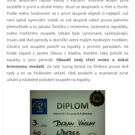
obou skupinách zápasil každý s každým. Vítězové skupin poté
soutěžili o první a druhé místo, druzí ve skupinách o třetí a čtvrté.
Podle mého hodnocení se v první skupině objevili ti nejlepší, což
není úplně optimální. Vašek ve své skupině nalezl pouze jednoho
přemožitele a to Jakuba Šimčíka z Hodonína, vicemistra republiky,
svého tradičního soupeře. Utkání bylo vyrovnané, vyčerpávající,
trvalo celé dvě periody a skončilo velmi malým bodovým rozdílem.
Ostatní své soupeře položil na lopatky v prvních periodách. Ve
finále zápasil s Janem Olivou z Kladna, kterého také položil na
lopatky v prní periodě.
Obsadil tedy třetí místo a získal
bronzovou medaili.
Za celý turnaj dostal na žíněnce pouze dvě
rady a to ve finálovém utkání. Obě poslechl a znamenali zvrat
utkání a následné položení soupeře na lopatky.