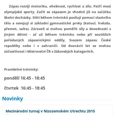
Zápas rozvíjí motoriku, ohebnost, rychlost a sílu. Patří mezi
olympijské sporty. Začít se zápasem je vhodné již na začátku
školní docházky. Děti během tréninků posilují pomocí vlastního
těla a osvojují si základní gymnastické prvky (kotoul, hvězda,
přemet, salto). Zároveň si mohou poměřit síly a dovednosti s
jinými dětmi - ať už během tréninku nebo při soutěžích
pořádaných zápasnickými oddíly, Svazem zápasu České
republiky nebo i v zahraničí. Od dvanácti let se mohou
zúčastňovat i Mistrovství ČR v žákovských kategoriích.
Pravidelné tréninky:
pondělí 16:45 - 18:45
čtvrtek 16:45 - 18:45
Novinky
Mezinárodní turnaj v Nizozemském Utrechtu 2015