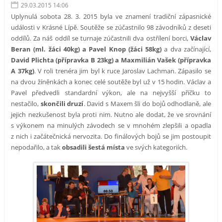
29.03.2015 14:06
Uplynulá sobota 28. 3. 2015 byla ve znamení tradiční zápasnické
události v Krásné Lípě. Soutěže se zúčastnilo 98 závodníků z deseti
oddílů. Za náš oddíl se turnaje zúčastnili dva ostřílení borci,
Václav
Beran (ml. žáci 40kg) a Pavel Knop (žáci 58kg)
a dva začínající,
David Plichta (přípravka B 23kg) a Maxmilián Vašek (přípravka
A 37kg)
. V roli trenéra jim byl k ruce Jaroslav Lachman. Zápasilo se
na dvou žíněnkách a konec celé soutěže byl už v 15 hodin. Václav a
Pavel předvedli standardní výkon, ale na nejvyšší příčku to
nestačilo,
skončili druzí
. David s Maxem šli do bojů odhodlaně, ale
jejich nezkušenost byla proti nim. Nutno ale dodat, že ve srovnání
s výkonem na minulých závodech se v mnohém zlepšili a opadla
z nich i začátečnická nervozita. Do finálových bojů se jim postoupit
nepodařilo, a tak
obsadili šestá místa
ve svých kategoriích.